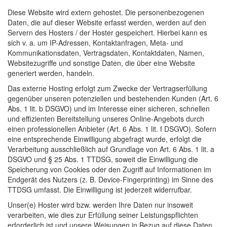
Diese Website wird extern gehostet. Die personenbezogenen
Daten, die auf dieser Website erfasst werden, werden auf den
Servern des Hosters / der Hoster gespeichert. Hierbei kann es
sich v. a. um IP-Adressen, Kontaktanfragen, Meta- und
Kommunikationsdaten, Vertragsdaten, Kontaktdaten, Namen,
Websitezugriffe und sonstige Daten, die über eine Website
generiert werden, handeln.
Das externe Hosting erfolgt zum Zwecke der Vertragserfüllung
gegenüber unseren potenziellen und bestehenden Kunden (Art. 6
Abs. 1 lit. b
DSGVO
) und im Interesse einer sicheren, schnellen
und effizienten Bereitstellung unseres Online-Angebots durch
einen professionellen Anbieter (Art. 6 Abs. 1 lit. f
DSGVO
). Sofern
eine entsprechende Einwilligung abgefragt wurde, erfolgt die
Verarbeitung ausschließlich auf Grundlage von Art. 6 Abs. 1 lit. a
DSGVO
und § 25 Abs. 1
TTDSG
, soweit die Einwilligung die
Speicherung von Cookies oder den Zugriff auf Informationen im
Endgerät des Nutzers (z. B. Device-Fingerprinting) im Sinne des
TTDSG
umfasst. Die Einwilligung ist jederzeit widerrufbar.
Unser(e) Hoster wird bzw. werden Ihre Daten nur insoweit
verarbeiten, wie dies zur Erfüllung seiner Leistungspflichten
erforderlich ist und unsere Weisungen in Bezug auf diese Daten