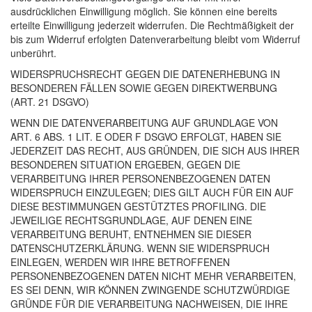
ausdrücklichen Einwilligung möglich. Sie können eine bereits
erteilte Einwilligung jederzeit widerrufen. Die Rechtmäßigkeit der
bis zum Widerruf erfolgten Datenverarbeitung bleibt vom Widerruf
unberührt.
WIDERSPRUCHSRECHT
GEGEN
DIE
DATENERHEBUNG
IN
BESONDEREN
FÄLLEN
SOWIE
GEGEN
DIREKTWERBUNG
(
ART
. 21
DSGVO
)
WENN
DIE
DATENVERARBEITUNG
AUF
GRUNDLAGE
VON
ART
. 6
ABS
. 1
LIT
. E
ODER
F
DSGVO
ERFOLGT
,
HABEN
SIE
JEDERZEIT
DAS
RECHT
,
AUS
GRÜNDEN
,
DIE
SICH
AUS
IHRER
BESONDEREN
SITUATION
ERGEBEN
,
GEGEN
DIE
VERARBEITUNG
IHRER
PERSONENBEZOGENEN
DATEN
WIDERSPRUCH
EINZULEGEN
;
DIES
GILT
AUCH
FÜR
EIN
AUF
DIESE
BESTIMMUNGEN
GESTÜTZTES
PROFILING
.
DIE
JEWEILIGE
RECHTSGRUNDLAGE
,
AUF
DENEN
EINE
VERARBEITUNG
BERUHT
,
ENTNEHMEN
SIE
DIESER
DATENSCHUTZERKLÄRUNG
.
WENN
SIE
WIDERSPRUCH
EINLEGEN
,
WERDEN
WIR
IHRE
BETROFFENEN
PERSONENBEZOGENEN
DATEN
NICHT
MEHR
VERARBEITEN
,
ES
SEI
DENN
,
WIR
KÖNNEN
ZWINGENDE
SCHUTZWÜRDIGE
GRÜNDE
FÜR
DIE
VERARBEITUNG
NACHWEISEN
,
DIE
IHRE