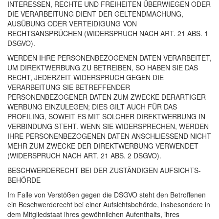
INTERESSEN
,
RECHTE
UND
FREIHEITEN
ÜBERWIEGEN
ODER
DIE
VERARBEITUNG
DIENT
DER
GELTENDMACHUNG
,
AUSÜBUNG
ODER
VERTEIDIGUNG
VON
RECHTSANSPRÜCHEN
(
WIDERSPRUCH
NACH
ART
. 21
ABS
. 1
DSGVO
).
WERDEN
IHRE
PERSONENBEZOGENEN
DATEN
VERARBEITET
,
UM
DIREKTWERBUNG
ZU
BETREIBEN
, SO
HABEN
SIE
DAS
RECHT
,
JEDERZEIT
WIDERSPRUCH
GEGEN
DIE
VERARBEITUNG
SIE
BETREFFENDER
PERSONENBEZOGENER
DATEN
ZUM
ZWECKE
DERARTIGER
WERBUNG
EINZULEGEN
;
DIES
GILT
AUCH
FÜR
DAS
PROFILING
,
SOWEIT
ES
MIT
SOLCHER
DIREKTWERBUNG
IN
VERBINDUNG
STEHT
.
WENN
SIE
WIDERSPRECHEN
,
WERDEN
IHRE
PERSONENBEZOGENEN
DATEN
ANSCHLIESSEND
NICHT
MEHR
ZUM
ZWECKE
DER
DIREKTWERBUNG
VERWENDET
(
WIDERSPRUCH
NACH
ART
. 21
ABS
. 2
DSGVO
).
BESCHWERDE­RECHT
BEI
DER
ZUSTÄNDIGEN
AUFSICHTS­
BEHÖRDE
Im Falle von Verstößen gegen die
DSGVO
steht den Betroffenen
ein Beschwerderecht bei einer Aufsichtsbehörde, insbesondere in
dem Mitgliedstaat ihres gewöhnlichen Aufenthalts, ihres