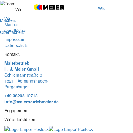
Wir.
Wir.
Wir.
Machen.
Machen.
Oberflächen.
Oberflächen.
Impressum
Datenschutz
Kontakt.
Malerbetrieb
H. J. Meier GmbH
Schliemannstraße 8
18211 Admannshagen-
Bargeshagen
+49 38203 12713
info@malerbetriebmeier.de
Engagement.
Wir unterstützen