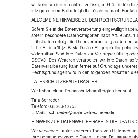
wir keine anderen rechtlich zulässigen Gründe für di
letztgenannten Fall erfolgt die Löschung nach Fortfall
ALLGEMEINE
HINWEISE
ZU
DEN
RECHTSGRUNDLA
Sofern Sie in die Datenverarbeitung eingewilligt haben
sofern besondere Datenkategorien nach Art. 9 Abs. 1
Drittstaaten erfolgt die Datenverarbeitung außerdem au
in Ihr Endgerät (z. B. via Device-Fingerprinting) einge
widerrufbar. Sind Ihre Daten zur Vertragserfüllung ode
DSGVO
. Des Weiteren verarbeiten wir Ihre Daten, sofer
Datenverarbeitung kann ferner auf Grundlage unseres be
Rechtsgrundlagen wird in den folgenden Absätzen dies
DATENSCHUTZ­BEAUFTRAGTER
Wir haben einen Datenschutzbeauftragten benannt.
Tina Schröder
Telefon: 038203/12755
E-Mail: t.schroeder@malerbetriebmeier.de
HINWEIS
ZUR
DATENWEITERGABE
IN
DIE
USA
UND
Wir verwenden unter anderem Tools von Unternehmen 
Ihre personenbezogene Daten in diese Drittstaaten übe