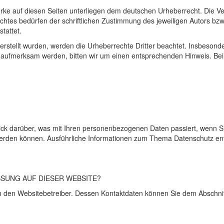
erke auf diesen Seiten unterliegen dem deutschen Urheberrecht. Die Ver
tes bedürfen der schriftlichen Zustimmung des jeweiligen Autors bzw.
tattet.
r erstellt wurden, werden die Urheberrechte Dritter beachtet. Insbesond
ng aufmerksam werden, bitten wir um einen entsprechenden Hinweis. B
lick darüber, was mit Ihren personenbezogenen Daten passiert, wenn
ert werden können. Ausführliche Informationen zum Thema Datenschutz 
SSUNG
AUF
DIESER
WEBSITE
?
h den Websitebetreiber. Dessen Kontaktdaten können Sie dem Abschnitt 