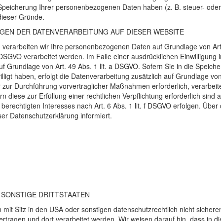
e Speicherung Ihrer personenbezogenen Daten haben (z. B. steuer- oder
 dieser Gründe.
GEN
DER
DATENVERARBEITUNG
AUF
DIESER
WEBSITE
, verarbeiten wir Ihre personenbezogenen Daten auf Grundlage von Art. 
DSGVO
verarbeitet werden. Im Falle einer ausdrücklichen Einwilligun
f Grundlage von Art. 49 Abs. 1 lit. a
DSGVO
. Sofern Sie in die Speich
willigt haben, erfolgt die Datenverarbeitung zusätzlich auf Grundlage v
r zur Durchführung vorvertraglicher Maßnahmen erforderlich, verarbeiten
n diese zur Erfüllung einer rechtlichen Verpflichtung erforderlich sind a
rechtigten Interesses nach Art. 6 Abs. 1 lit. f
DSGVO
erfolgen. Über d
er Datenschutzerklärung informiert.
SONSTIGE
DRITTSTAATEN
mit Sitz in den
USA
oder sonstigen datenschutzrechtlich nicht sicheren
rtragen und dort verarbeitet werden. Wir weisen darauf hin, dass in d