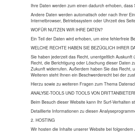
Ihre Daten werden zum einen dadurch erhoben, dass Sie
Andere Daten werden automatisch oder nach Ihrer Einw
Internetbrowser, Betriebssystem oder Uhrzeit des Seite
WOFÜR
NUTZEN
WIR
IHRE
DATEN
?
Ein Teil der Daten wird erhoben, um eine fehlerfreie 
WELCHE
RECHTE
HABEN
SIE
BEZÜGLICH
IHRER
D
Sie haben jederzeit das Recht, unentgeltlich Auskun
Recht, die Berichtigung oder Löschung dieser Daten zu 
Zukunft widerrufen. Außerdem haben Sie das Recht, 
Weiteren steht Ihnen ein Beschwerderecht bei der zus
Hierzu sowie zu weiteren Fragen zum Thema Datensch
ANALYSE
-
TOOLS
UND
TOOLS
VON
DRITT­ANBIETER
Beim Besuch dieser Website kann Ihr Surf-Verhalten 
Detaillierte Informationen zu diesen Analyseprogramm
2.
HOSTING
Wir hosten die Inhalte unserer Website bei folgendem 