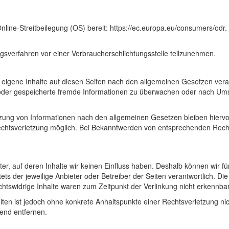
Online-Streitbeilegung (OS) bereit: https://ec.europa.eu/consumers/odr
gungsverfahren vor einer Verbraucherschlichtungsstelle teilzunehmen.
 eigene Inhalte auf diesen Seiten nach den allgemeinen Gesetzen vera
te oder gespeicherte fremde Informationen zu überwachen oder nach Ums
zung von Informationen nach den allgemeinen Gesetzen bleiben hiervon
Rechtsverletzung möglich. Bei Bekanntwerden von entsprechenden Rec
ter, auf deren Inhalte wir keinen Einfluss haben. Deshalb können wir 
tets der jeweilige Anbieter oder Betreiber der Seiten verantwortlich. D
htswidrige Inhalte waren zum Zeitpunkt der Verlinkung nicht erkennbar
Seiten ist jedoch ohne konkrete Anhaltspunkte einer Rechtsverletzung 
end entfernen.