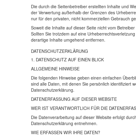
Die durch die Seitenbetreiber erstellten Inhalte und W
der Verwertung außerhalb der Grenzen des Urheberrech
nur für den privaten, nicht kommerziellen Gebrauch ges
Soweit die Inhalte auf dieser Seite nicht vom Betreibe
Sollten Sie trotzdem auf eine Urheberrechtsverletzu
derartige Inhalte umgehend entfernen.
DATENSCHUTZ­ERKLÄRUNG
1.
DATENSCHUTZ
AUF
EINEN
BLICK
ALLGEMEINE
HINWEISE
Die folgenden Hinweise geben einen einfachen Überb
sind alle Daten, mit denen Sie persönlich identifizi
Datenschutzerklärung.
DATENERFASSUNG
AUF
DIESER
WEBSITE
WER
IST
VERANTWORTLICH
FÜR
DIE
DATENERFA
Die Datenverarbeitung auf dieser Website erfolgt durc
Datenschutzerklärung entnehmen.
WIE
ERFASSEN
WIR
IHRE
DATEN
?