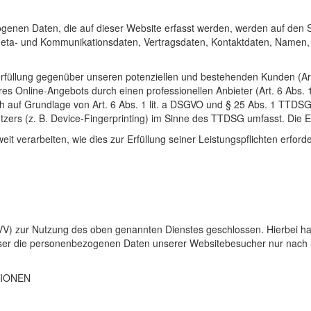
genen Daten, die auf dieser Website erfasst werden, werden auf den Se
Meta- und Kommunikationsdaten, Vertragsdaten, Kontaktdaten, Namen, W
rfüllung gegenüber unseren potenziellen und bestehenden Kunden (Art. 
res Online-Angebots durch einen professionellen Anbieter (Art. 6 Abs. 1 
h auf Grundlage von Art. 6 Abs. 1 lit. a
DSGVO
und § 25 Abs. 1
TTDS
tzers (z. B. Device-Fingerprinting) im Sinne des
TTDSG
umfasst. Die Ei
it verarbeiten, wie dies zur Erfüllung seiner Leistungspflichten erfor
VV
) zur Nutzung des oben genannten Dienstes geschlossen. Hierbei ha
ieser die personenbezogenen Daten unserer Websitebesucher nur nach
TIONEN