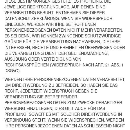
DIESE
BESTIMMUNGEN
GESTÜTZTES
PROFILING
.
DIE
JEWEILIGE
RECHTSGRUNDLAGE
,
AUF
DENEN
EINE
VERARBEITUNG
BERUHT
,
ENTNEHMEN
SIE
DIESER
DATENSCHUTZERKLÄRUNG
.
WENN
SIE
WIDERSPRUCH
EINLEGEN
,
WERDEN
WIR
IHRE
BETROFFENEN
PERSONENBEZOGENEN
DATEN
NICHT
MEHR
VERARBEITEN
,
ES
SEI
DENN
,
WIR
KÖNNEN
ZWINGENDE
SCHUTZWÜRDIGE
GRÜNDE
FÜR
DIE
VERARBEITUNG
NACHWEISEN
,
DIE
IHRE
INTERESSEN
,
RECHTE
UND
FREIHEITEN
ÜBERWIEGEN
ODER
DIE
VERARBEITUNG
DIENT
DER
GELTENDMACHUNG
,
AUSÜBUNG
ODER
VERTEIDIGUNG
VON
RECHTSANSPRÜCHEN
(
WIDERSPRUCH
NACH
ART
. 21
ABS
. 1
DSGVO
).
WERDEN
IHRE
PERSONENBEZOGENEN
DATEN
VERARBEITET
,
UM
DIREKTWERBUNG
ZU
BETREIBEN
, SO
HABEN
SIE
DAS
RECHT
,
JEDERZEIT
WIDERSPRUCH
GEGEN
DIE
VERARBEITUNG
SIE
BETREFFENDER
PERSONENBEZOGENER
DATEN
ZUM
ZWECKE
DERARTIGER
WERBUNG
EINZULEGEN
;
DIES
GILT
AUCH
FÜR
DAS
PROFILING
,
SOWEIT
ES
MIT
SOLCHER
DIREKTWERBUNG
IN
VERBINDUNG
STEHT
.
WENN
SIE
WIDERSPRECHEN
,
WERDEN
IHRE
PERSONENBEZOGENEN
DATEN
ANSCHLIESSEND
NICHT