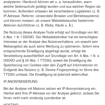
analysieren. Hierdurch können wir u. a. herausfinden, wann
welche Seitenaufrufe getätigt wurden und aus welcher Region sie
kommen. Außerdem erfassen wir verschiedene Logdateien (z. B.
IP-Adresse, Referrer, verwendete Browser und Betriebssysteme)
und können messen, ob unsere Websitebesucher bestimmte
Aktionen durchführen (z. B. Klicks, Käufe u. Ä.).
Die Nutzung dieses Analyse-Tools erfolgt auf Grundlage von Art.
6 Abs. 1 lit. f
DSGVO
. Der Websitebetreiber hat ein berechtigtes
Interesse an der Analyse des Nutzerverhaltens, um sowohl sein
Webangebot als auch seine Werbung zu optimieren. Sofern eine
entsprechende Einwilligung abgefragt wurde, erfolgt die
Verarbeitung ausschließlich auf Grundlage von Art. 6 Abs. 1 lit. a
DSGVO
und § 25 Abs. 1
TTDSG
, soweit die Einwilligung die
Speicherung von Cookies oder den Zugriff auf Informationen im
Endgerät des Nutzers (z. B. Device-Fingerprinting) im Sinne des
TTDSG
umfasst. Die Einwilligung ist jederzeit widerrufbar.
IP-
ANONYMISIERUNG
Bei der Analyse mit Matomo setzen wir IP-Anonymisierung ein.
Hierbei wird Ihre IP-Adresse vor der Analyse gekürzt, sodass Sie
Ihnen nicht mehr eindeutig zuordenbar ist.
HOSTING