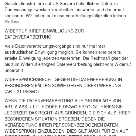
Geheimdienste) Ihre auf US-Servern befindlichen Daten zu
Überwachungszwecken verarbeiten, auswerten und dauerhaft
speichern. Wir haben auf diese Verarbeitungstätigkeiten keinen
Einfluss.
WIDERRUF
IHRER
EINWILLIGUNG
ZUR
DATENVERARBEITUNG
Viele Datenverarbeitungsvorgänge sind nur mit Ihrer
ausdrücklichen Einwilligung möglich. Sie können eine bereits
erteilte Einwilligung jederzeit widerrufen. Die Rechtmäßigkeit der
bis zum Widerruf erfolgten Datenverarbeitung bleibt vom Widerruf
unberührt.
WIDERSPRUCHSRECHT
GEGEN
DIE
DATENERHEBUNG
IN
BESONDEREN
FÄLLEN
SOWIE
GEGEN
DIREKTWERBUNG
(
ART
. 21
DSGVO
)
WENN
DIE
DATENVERARBEITUNG
AUF
GRUNDLAGE
VON
ART
. 6
ABS
. 1
LIT
. E
ODER
F
DSGVO
ERFOLGT
,
HABEN
SIE
JEDERZEIT
DAS
RECHT
,
AUS
GRÜNDEN
,
DIE
SICH
AUS
IHRER
BESONDEREN
SITUATION
ERGEBEN
,
GEGEN
DIE
VERARBEITUNG
IHRER
PERSONENBEZOGENEN
DATEN
WIDERSPRUCH
EINZULEGEN
;
DIES
GILT
AUCH
FÜR
EIN
AUF