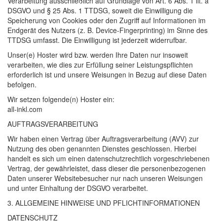
Verarbeitung ausschließlich auf Grundlage von Art. 6 Abs. 1 lit. a
DSGVO
und § 25 Abs. 1
TTDSG
, soweit die Einwilligung die
Speicherung von Cookies oder den Zugriff auf Informationen im
Endgerät des Nutzers (z. B. Device-Fingerprinting) im Sinne des
TTDSG
umfasst. Die Einwilligung ist jederzeit widerrufbar.
Unser(e) Hoster wird bzw. werden Ihre Daten nur insoweit
verarbeiten, wie dies zur Erfüllung seiner Leistungspflichten
erforderlich ist und unsere Weisungen in Bezug auf diese Daten
befolgen.
Wir setzen folgende(n) Hoster ein:
all-inkl.com
AUFTRAGSVERARBEITUNG
Wir haben einen Vertrag über Auftragsverarbeitung (
AVV
) zur
Nutzung des oben genannten Dienstes geschlossen. Hierbei
handelt es sich um einen datenschutzrechtlich vorgeschriebenen
Vertrag, der gewährleistet, dass dieser die personenbezogenen
Daten unserer Websitebesucher nur nach unseren Weisungen
und unter Einhaltung der
DSGVO
verarbeitet.
3.
ALLGEMEINE
HINWEISE
UND
PFLICHT­INFORMATIONEN
DATENSCHUTZ