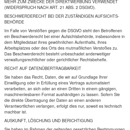
MEHR
ZUM
ZWECKE
DER
DIREKTWERBUNG
VERWENDET
(
WIDERSPRUCH
NACH
ART
. 21
ABS
. 2
DSGVO
).
BESCHWERDE­RECHT
BEI
DER
ZUSTÄNDIGEN
AUFSICHTS­
BEHÖRDE
Im Falle von Verstößen gegen die
DSGVO
steht den Betroffenen
ein Beschwerderecht bei einer Aufsichtsbehörde, insbesondere in
dem Mitgliedstaat ihres gewöhnlichen Aufenthalts, ihres
Arbeitsplatzes oder des Orts des mutmaßlichen Verstoßes zu.
Das Beschwerderecht besteht unbeschadet anderweitiger
verwaltungsrechtlicher oder gerichtlicher Rechtsbehelfe.
RECHT
AUF
DATEN­ÜBERTRAG­BARKEIT
Sie haben das Recht, Daten, die wir auf Grundlage Ihrer
Einwilligung oder in Erfüllung eines Vertrags automatisiert
verarbeiten, an sich oder an einen Dritten in einem gängigen,
maschinenlesbaren Format aushändigen zu lassen. Sofern Sie
die direkte Übertragung der Daten an einen anderen
Verantwortlichen verlangen, erfolgt dies nur, soweit es technisch
machbar ist.
AUSKUNFT
,
LÖSCHUNG
UND
BERICHTIGUNG
Sie haben im Rahmen der geltenden gesetzlichen Bestimmungen