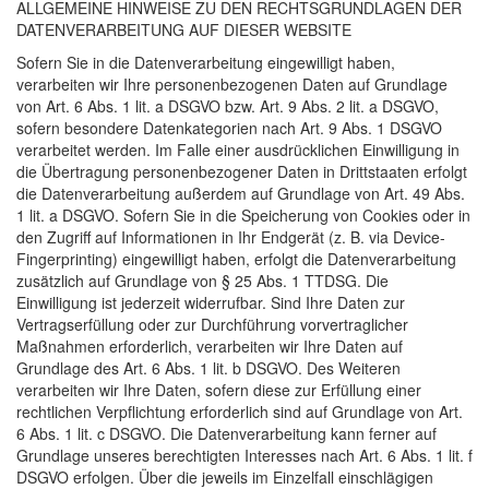
ALLGEMEINE
HINWEISE
ZU
DEN
RECHTSGRUNDLAGEN
DER
DATENVERARBEITUNG
AUF
DIESER
WEBSITE
Sofern Sie in die Datenverarbeitung eingewilligt haben,
verarbeiten wir Ihre personenbezogenen Daten auf Grundlage
von Art. 6 Abs. 1 lit. a
DSGVO
bzw. Art. 9 Abs. 2 lit. a
DSGVO
,
sofern besondere Datenkategorien nach Art. 9 Abs. 1
DSGVO
verarbeitet werden. Im Falle einer ausdrücklichen Einwilligung in
die Übertragung personenbezogener Daten in Drittstaaten erfolgt
die Datenverarbeitung außerdem auf Grundlage von Art. 49 Abs.
1 lit. a
DSGVO
. Sofern Sie in die Speicherung von Cookies oder in
den Zugriff auf Informationen in Ihr Endgerät (z. B. via Device-
Fingerprinting) eingewilligt haben, erfolgt die Datenverarbeitung
zusätzlich auf Grundlage von § 25 Abs. 1
TTDSG
. Die
Einwilligung ist jederzeit widerrufbar. Sind Ihre Daten zur
Vertragserfüllung oder zur Durchführung vorvertraglicher
Maßnahmen erforderlich, verarbeiten wir Ihre Daten auf
Grundlage des Art. 6 Abs. 1 lit. b
DSGVO
. Des Weiteren
verarbeiten wir Ihre Daten, sofern diese zur Erfüllung einer
rechtlichen Verpflichtung erforderlich sind auf Grundlage von Art.
6 Abs. 1 lit. c
DSGVO
. Die Datenverarbeitung kann ferner auf
Grundlage unseres berechtigten Interesses nach Art. 6 Abs. 1 lit. f
DSGVO
erfolgen. Über die jeweils im Einzelfall einschlägigen