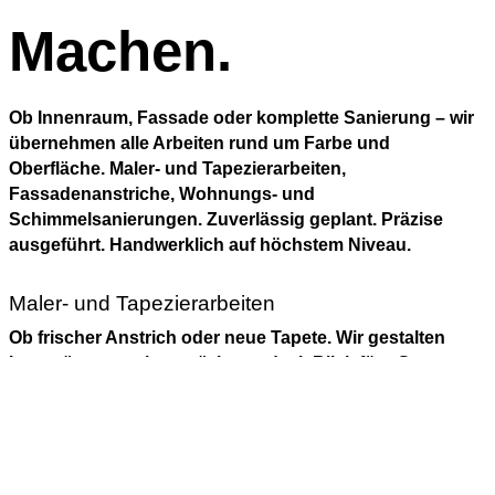
Machen.
Ob Innenraum, Fassade oder komplette Sanierung – wir
übernehmen alle Arbeiten rund um Farbe und
Oberfläche. Maler- und Tapezierarbeiten,
Fassadenanstriche, Wohnungs- und
Schimmelsanierungen. Zuverlässig geplant. Präzise
ausgeführt. Handwerklich auf höchstem Niveau.
Maler- und Tapezierarbeiten
Ob frischer Anstrich oder neue Tapete. Wir gestalten
Innenräume sauber, präzise und mit Blick fürs Ganze.
Neben klassischen Anstrichen und Tapezierarbeiten
setzen wir auch moderne Spachtel-, Wisch- und
Kreativtechniken ein. Gemeinsam mit Ihnen entwickeln
wir ein stimmiges Konzept – passend zu Raum,
Nutzung und Stil.