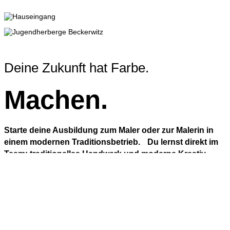
Deine Zukunft hat Farbe.
Machen.
Starte deine Ausbildung zum Maler oder zur Malerin in
einem modernen Traditions­betrieb. Du lernst direkt im
Team: traditio­nelles Hand­werk und moderne Kreativ­
techniken. Echte Projekte von Anfang an. Ob Innen­
räume, Fassaden oder Sanierungen – Du gestaltest mit.
Praktisch. Nahbar. Zukunftsstark.
Bewirb Dich jetzt!